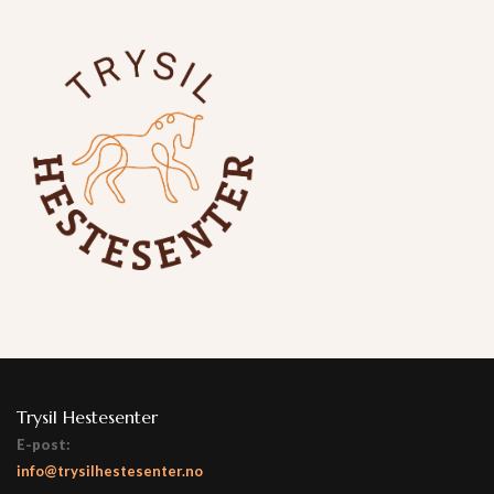
Trysil Hestesenter
E-post:
info@trysilhestesenter.no