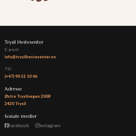
Trysil Hestesenter
E-post:
info@trysilhestesenter.no
Tlf:
(+47)
90 52 10 46
Adresse
Østre Trysilvegen 2008
2420 Trysil
Sosiale medier
facebook
instagram