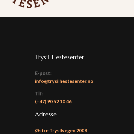
Trysil Hestesenter
E-post:
info@trysilhestesenter.no
Tlf:
(+47)
90 52 10 46
Adresse
Østre Trysilvegen 2008