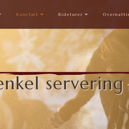
Kanefart
Rideturer
Overnatti
nkel servering