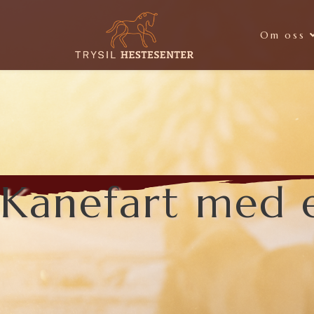
Om oss
Kanefart med e